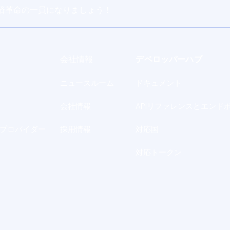
済革命の一員になりましょう！
会社情報
デベロッパーハブ
ニュースルーム
ドキュメント
会社情報
APIリファレンスとエンド
プロバイダー
採用情報
対応国
対応トークン