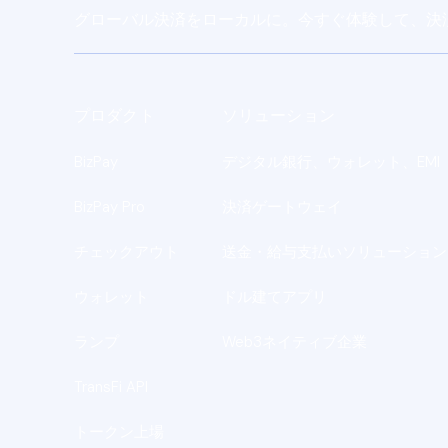
グローバル決済をローカルに。今すぐ体験して、決
プロダクト
ソリューション
BizPay
デジタル銀行、ウォレット、EMI
BizPay Pro
決済ゲートウェイ
チェックアウト
送金・給与支払いソリューション
ウォレット
ドル建てアプリ
ランプ
Web3ネイティブ企業
TransFi API
トークン上場