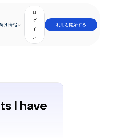
ロ
グ
向け情報
利用を開始する
イ
ン
ts I have