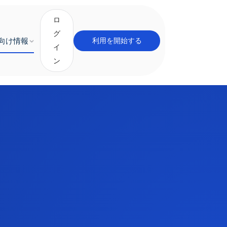
ロ
グ
向け情報
利用を開始する
イ
ン