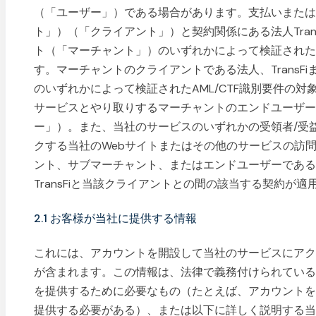
（「ユーザー」）である場合があります。支払いまた
ト」）（「クライアント」）と契約関係にある法人TransF
ト（「マーチャント」）のいずれかによって検証されたA
す。マーチャントのクライアントである法人、TransF
のいずれかによって検証されたAML/CTF識別要件の
サービスとやり取りするマーチャントのエンドユーザ
ー」）。また、当社のサービスのいずれかの受領者/受益
クする当社のWebサイトまたはその他のサービスの訪
ント、サブマーチャント、またはエンドユーザーであ
TransFiと当該クライアントとの間の該当する契約が適
2.1 お客様が当社に提供する情報
これには、アカウントを開設して当社のサービスにア
が含まれます。この情報は、法律で義務付けられてい
を提供するために必要なもの（たとえば、アカウントをTr
提供する必要がある）、または以下に詳しく説明する