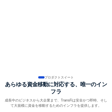
デジタル資産
決済方法
100
+
2.7
M+
アクティブクライアント数
アクティブユーザー数
プロダクトスイート
あらゆる資金移動に対応する、唯一のイン
フラ
成長中のビジネスから大企業まで、TransFiは安全かつ即時、そし
て大規模に資金を移動するためのインフラを提供します。