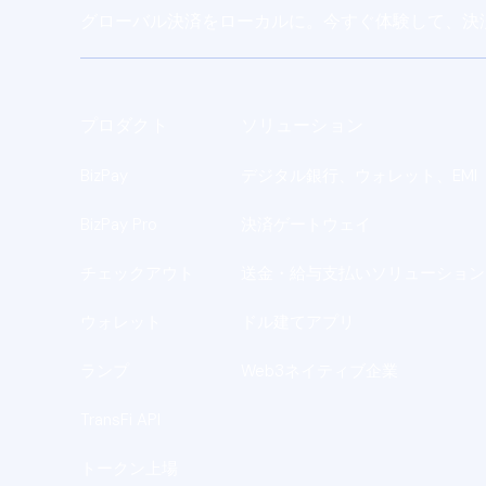
グローバル決済をローカルに。今すぐ体験して、決
プロダクト
ソリューション
BizPay
デジタル銀行、ウォレット、EMI
BizPay Pro
決済ゲートウェイ
チェックアウト
送金・給与支払いソリューション
ウォレット
ドル建てアプリ
ランプ
Web3ネイティブ企業
TransFi API
トークン上場