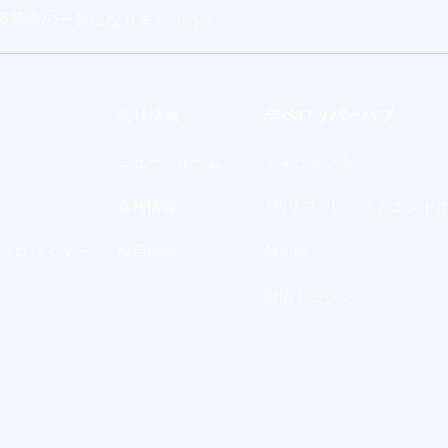
済革命の一員になりましょう！
会社情報
デベロッパーハブ
ニュースルーム
ドキュメント
会社情報
APIリファレンスとエンド
プロバイダー
採用情報
対応国
対応トークン