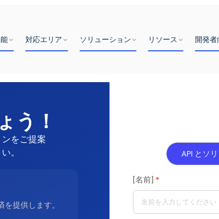
機能
対応エリア
ソリューション
リソース
開発者
ょう！
セー
ョンをご提案
さい。
API とソ
[名前]
*
決済を提供します。