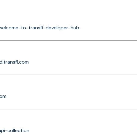
/welcome-to-transfi-developer-hub
.transfi.com
com
pi-collection