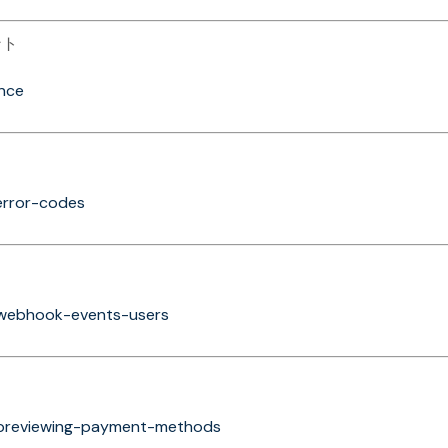
ント
ence
/error-codes
s/webhook-events-users
s/previewing-payment-methods