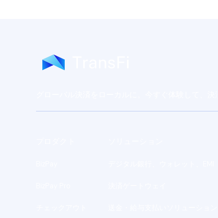
グローバル決済をローカルに。今すぐ体験して、決
プロダクト
ソリューション
BizPay
デジタル銀行、ウォレット、EMI
BizPay Pro
決済ゲートウェイ
チェックアウト
送金・給与支払いソリューション