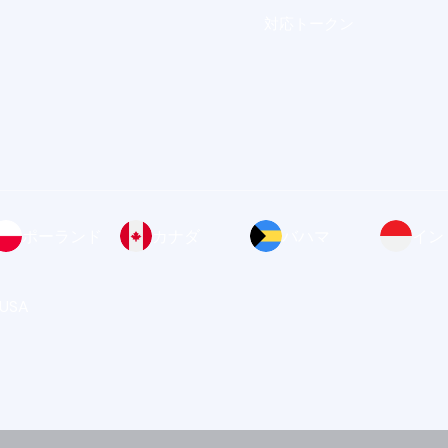
対応トークン
ポーランド
カナダ
バハマ
イン
 USA