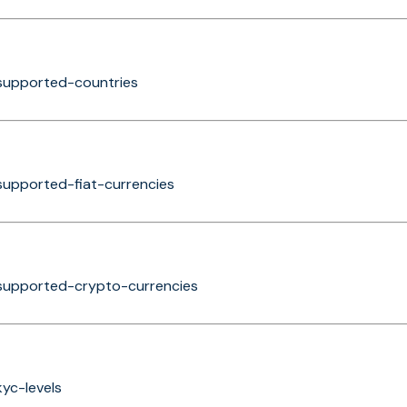
/supported-countries
/supported-fiat-currencies
/supported-crypto-currencies
kyc-levels