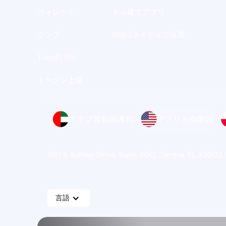
ウォレット
ドル建てアプリ
ランプ
Web3ネイティブ企業
TransFi API
トークン上場
アラブ首長国連邦
アメリカ合衆国
100 S Ashley Drive, Suite 600, Tampa, FL 33602,
言語