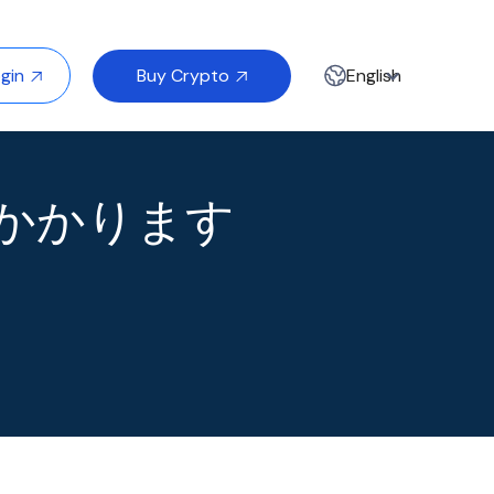
Buy Crypto
gin
English


がかかります