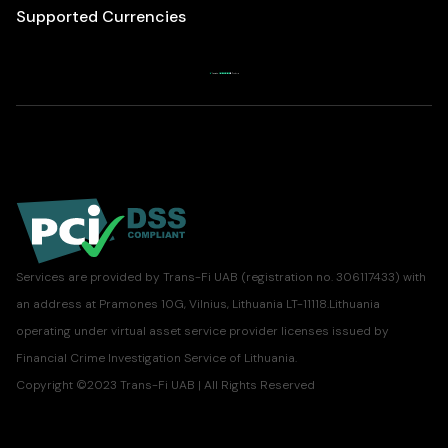
Supported Currencies
Services are provided by Trans-Fi UAB (registration no. 306117433) with
an address at Pramones 10G, Vilnius, Lithuania LT-11118.Lithuania
operating under virtual asset service provider licenses issued by
Financial Crime Investigation Service of Lithuania.
Copyright ©2023 Trans-Fi UAB | All Rights Reserved