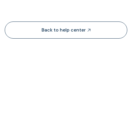
People also viewed...
Back to help center

TransFiはどこから流動性を調達していますか？
