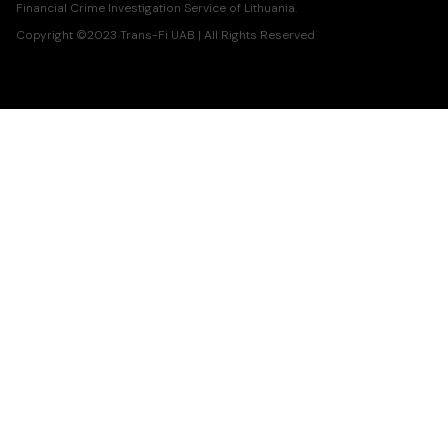
Financial Crime Investigation Service of Lithuania.
Copyright ©2023 Trans-Fi UAB | All Rights Reserved