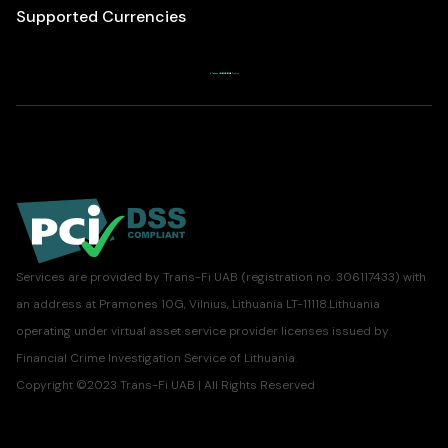
Supported Currencies
Services are provided by Trans-Fi UAB (registration no. 306117433) with
an address at Pramones 10G, Vilnius, Lithuania LT-11118.Lithuania
operating under virtual asset service provider licenses issued by
Financial Crime Investigation Service of Lithuania.
Copyright ©2023 Trans-Fi UAB | All Rights Reserved