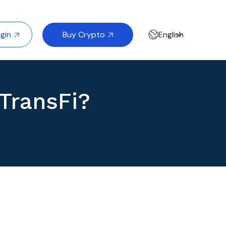
Buy Crypto
gin
English


TransFi?