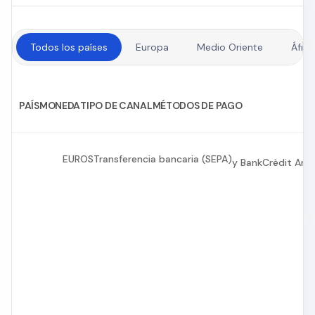
Todos los países
Europa
Medio Oriente
Áfric
PAÍS
MONEDA
TIPO DE CANAL
MÉTODOS DE PAGO
EUROS
Transferencia bancaria (SEPA)
y BankCrèdit And