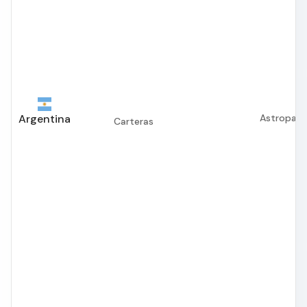
Argentina
Astropay,
Carteras