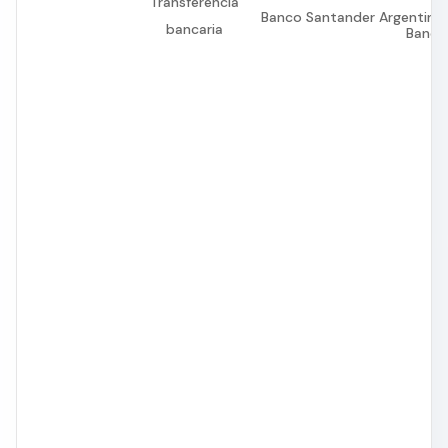
Transferencia
Banco Santander Argentina S
bancaria
Banco