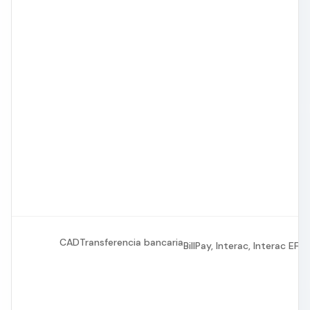
CAD
Transferencia bancaria
BillPay, Interac, Interac EFT