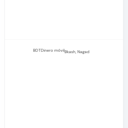
BDT
Dinero móvil
Bkash, Nagad