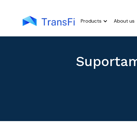
Products
About us
Suportam