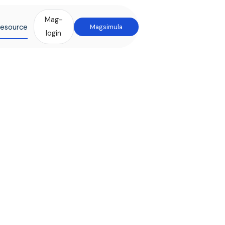
Mag-
esource
Magsimula
login