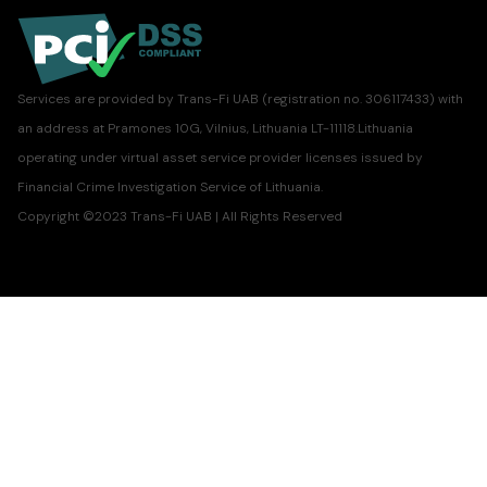
Services are provided by Trans-Fi UAB (registration no. 306117433) with
an address at Pramones 10G, Vilnius, Lithuania LT-11118.Lithuania
operating under virtual asset service provider licenses issued by
Financial Crime Investigation Service of Lithuania.
Copyright ©2023 Trans-Fi UAB | All Rights Reserved