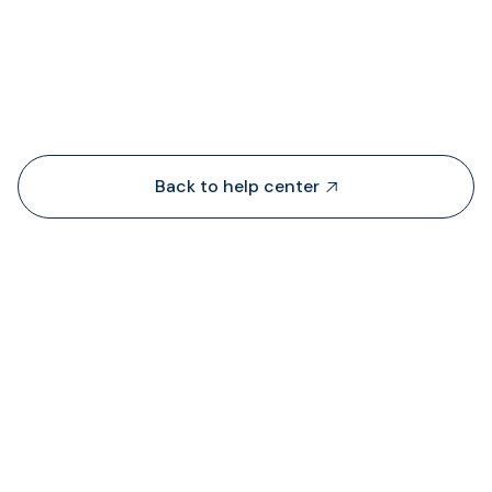
People also viewed...
Back to help center

Dari mana TransFi mendapatkan likuiditas?
