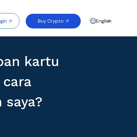
Buy Crypto
gin
English


pan kartu
 cara
 saya?