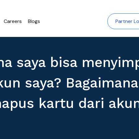
Careers
Blogs
Partner Lo
a saya bisa menyim
kun saya? Bagaimana
apus kartu dari akun