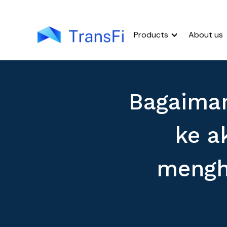
Products
About us
Bagaiman
ke a
mengh