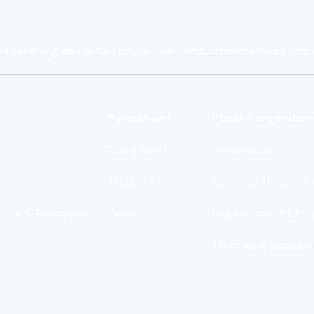
sekarang dan jadilah bagian dari revolusi pembayaran global 
Perusahaan
Pusat Pengemban
Ruang Berita
Dokumentasi
Tentang Kami
Referensi API & Titik 
 Gaji & Penggajian
Karier
Negara yang Didukun
Token yang Didukung