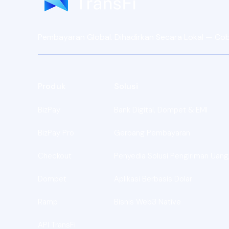
Pembayaran Global. Dihadirkan Secara Lokal — Coba 
Produk
Solusi
BizPay
Bank Digital, Dompet & EMI
BizPay Pro
Gerbang Pembayaran
Checkout
Penyedia Solusi Pengiriman Uang,
Dompet
Aplikasi Berbasis Dolar
Ramp
Bisnis Web3 Native
API TransFi