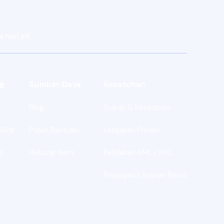
hari ini!
g
Sumber Daya
Kepatuhan
Blog
Syarat & Ketentuan
Akhir
Pusat Bantuan
Kebijakan Privasi
g
Hubungi Kami
Kebijakan AML / KYC
Perjanjian Layanan Bisnis