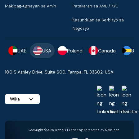
Makipag-ugnayan sa Amin
Patakaran sa AML / KYC
Kasunduan sa Serbisyo sa
Negosyo
UAE
USA
Poland
Canada
Ba
100 S Ashley Drive, Suite 600, Tampa, FL 33602, USA
Wika
Copyright ©2026 TransFi | Lahat ng Karapatan ay Nakalaan