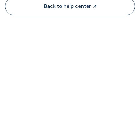
Back to help center

TransFi lấy thanh khoản từ đâu?

Tôi có thể xem trạng thái phí được tính ở đâ