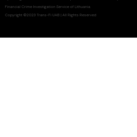
Financial Crime Investigation Service of Lithuania.
Copyright ©2023 Trans-Fi UAB | All Rights Reserved