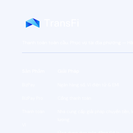
Thanh toán toàn cầu. Phục vụ tại địa phương — Hã
Sản Phẩm
Giải Pháp
BizPay
Ngân hàng số, Ví điện tử & EMI
BizPay Pro
Cổng thanh toán
Thanh toán
Nhà cung cấp giải pháp chuyển tiền,
lương
Ví