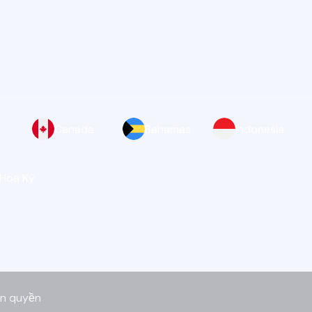
Canada
Bahamas
Indonesia
 Hoa Kỳ
ản quyền