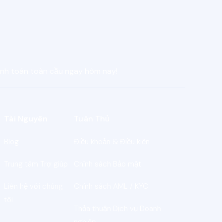
anh toán toàn cầu ngay hôm nay!
Tài Nguyên
Tuân Thủ
Blog
Điều khoản & Điều kiện
Trung tâm Trợ giúp
Chính sách Bảo mật
Liên hệ với chúng
Chính sách AML / KYC
tôi
Thỏa thuận Dịch vụ Doanh