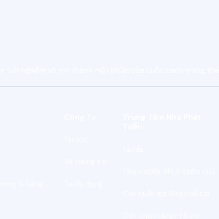
y trải nghiệm và trở thành một phần của cuộc cách mạng th
Công Ty
Trung Tâm Nhà Phát
Triển
Tin tức
Tài liệu
Về chúng tôi
Tham chiếu API & Điểm cuối
 lương & bảng
Tuyển dụng
Các quốc gia được hỗ trợ
Các token được hỗ trợ