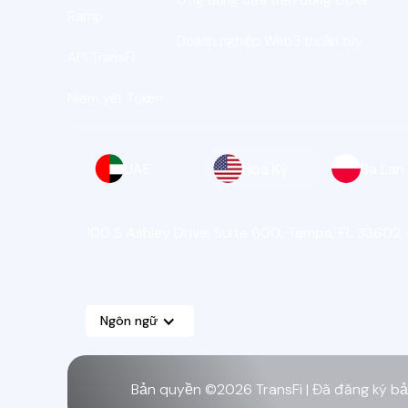
Ứng dụng dựa trên đồng Đô la
Ramp
Doanh nghiệp Web3 thuần túy
API TransFi
Niêm yết Token
UAE
Hoa Kỳ
Ba Lan
100 S Ashley Drive, Suite 600, Tampa, FL 33602,
Ngôn ngữ
Bản quyền ©2026 TransFi | Đã đăng ký b