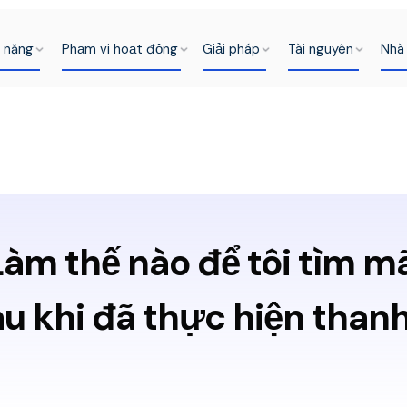
h năng
Phạm vi hoạt động
Giải pháp
Tài nguyên
Nhà 
Làm thế nào để tôi tìm 
au khi đã thực hiện than