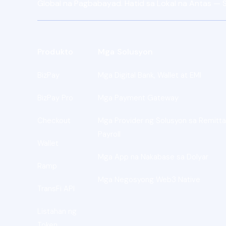
Global na Pagbabayad. Hatid sa Lokal na Antas —
Produkto
Mga Solusyon
BizPay
Mga Digital Bank, Wallet at EMI
BizPay Pro
Mga Payment Gateway
Checkout
Mga Provider ng Solusyon sa Remitta
Payroll
Wallet
Mga App na Nakabase sa Dolyar
Ramp
Mga Negosyong Web3 Native
TransFi API
Listahan ng
Token