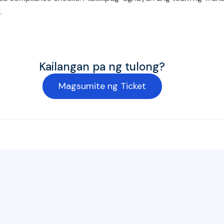
.
Kailangan pa ng tulong?
Magsumite ng Ticket