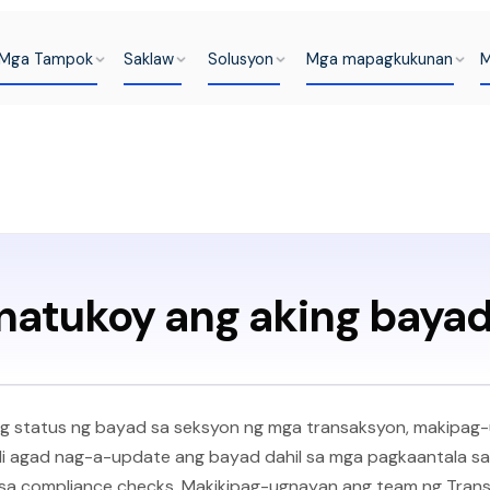
Mga Tampok
Saklaw
Solusyon
Mga mapagkukunan
M
 natukoy ang aking baya
ng status ng bayad sa seksyon ng mga transaksyon, makipag
ndi agad nag-a-update ang bayad dahil sa mga pagkaantala s
sa compliance checks. Makikipag-ugnayan ang team ng TransF