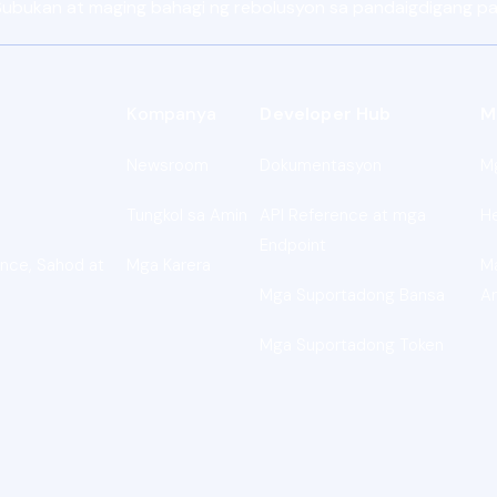
 Subukan at maging bahagi ng rebolusyon sa pandaigdigang 
Kompanya
Developer Hub
M
Newsroom
Dokumentasyon
M
Tungkol sa Amin
API Reference at mga
H
Endpoint
nce, Sahod at
Mga Karera
M
Mga Suportadong Bansa
A
Mga Suportadong Token