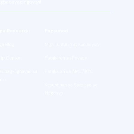
pagbabayad ngayon!
ga Resource
Pagsunod
ga Blog
Mga Tuntunin at Kundisyon
elp Center
Patakaran sa Privacy
akipag-ugnayan sa
Patakaran sa AML / KYC
min
Kasunduan sa Serbisyo sa
Negosyo