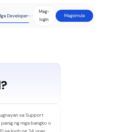
Mag-
ga Developer
Magsimula
login
d?
-ugnayan sa Support
a panig ng mga bangko o
i sa loob ng 24 oras