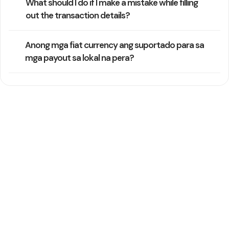
What should I do if I make a mistake while filling
out the transaction details?
Anong mga fiat currency ang suportado para sa
mga payout sa lokal na pera?
Kailangan pa ng tulong
Karaniwang sumasagot ang aming support team sa loob ng
isang araw ng negosyo