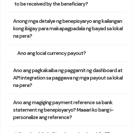
to be received by the beneficiary?
Anong mga detalye ng benepisyaryo ang kailangan
kong ibigay para makapagpadala ng bayad sa lokal
na pera?
Ano ang local currency payout?
Ano ang pagkakaiba ng paggamit ng dashboard at
API integration sa paggawa ng mga payout sa lokal
na pera?
Ano ang magiging payment reference sa bank
statement ng benepisyaryo? Maaari ko bang i-
personalize ang reference?