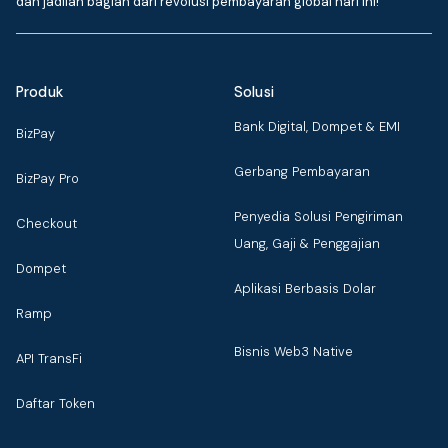
dan jadilah bagian dari revolusi pembayaran global hari ini!
Produk
Solusi
Bank Digital, Dompet & EMI
BizPay
Gerbang Pembayaran
BizPay Pro
Penyedia Solusi Pengiriman
Checkout
Uang, Gaji & Penggajian
Dompet
Aplikasi Berbasis Dolar
Ramp
Bisnis Web3 Native
API TransFi
Daftar Token