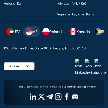
Hubungi Kami
Kebijakan AML / KYC
Perjanjian Layanan Bisnis
UEA
AS
Polandia
Kanada
Ba
100 S Ashley Drive, Suite 600, Tampa, FL 33602, AS
Bahasa
Hak Cipta ©2026 TransFi | Semua Hak Dilindungi Undang-Undang