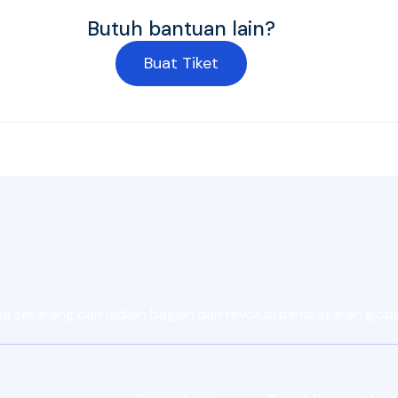
Butuh bantuan lain?
Buat Tiket
sekarang dan jadilah bagian dari revolusi pembayaran global 