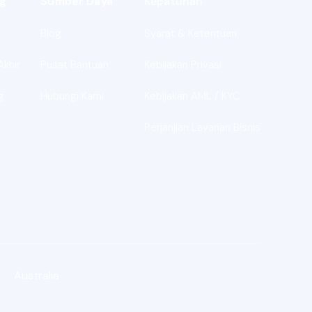
g
Sumber Daya
Kepatuhan
Blog
Syarat & Ketentuan
Akhir
Pusat Bantuan
Kebijakan Privasi
g
Hubungi Kami
Kebijakan AML / KYC
Perjanjian Layanan Bisnis
Australia