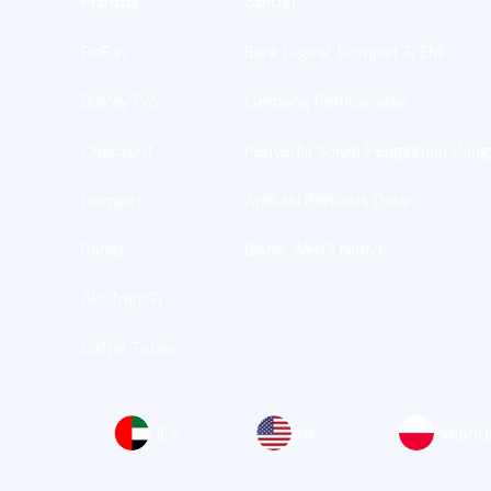
Produk
Solusi
BizPay
Bank Digital, Dompet & EMI
BizPay Pro
Gerbang Pembayaran
Checkout
Penyedia Solusi Pengiriman Uang,
Dompet
Aplikasi Berbasis Dolar
Ramp
Bisnis Web3 Native
API TransFi
Daftar Token
UEA
AS
Poland