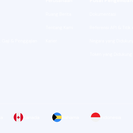
Perusahaan
Pusat Pengemban
Ruang Berita
Dokumentasi
Tentang Kami
Referensi API & Titik 
 Gaji & Penggajian
Karier
Negara yang Didukun
Token yang Didukung
ia
Kanada
Bahama
Indonesia