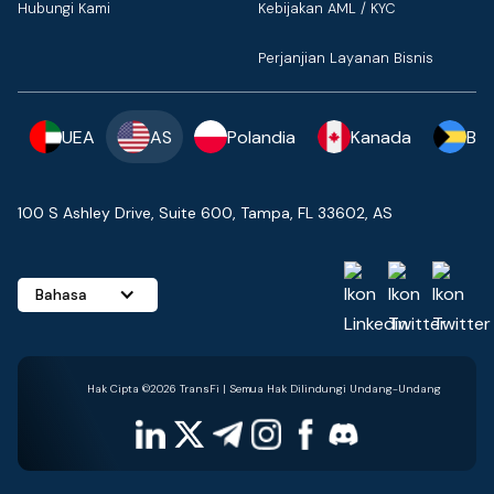
Hubungi Kami
Kebijakan AML / KYC
Perjanjian Layanan Bisnis
UEA
AS
Polandia
Kanada
Ba
100 S Ashley Drive, Suite 600, Tampa, FL 33602, AS
Bahasa
Hak Cipta ©2026 TransFi | Semua Hak Dilindungi Undang-Undang