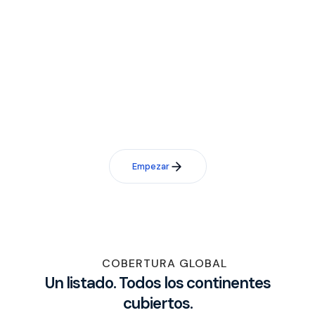
¿No ve su token? Vamos a
añadirlo.
Póngase en contacto con nosotros y nuestro equipo
evaluará la elegibilidad de su token para ser listado en un
plazo de 48 horas.
Empezar
COBERTURA GLOBAL
Un listado. Todos los continentes
cubiertos.