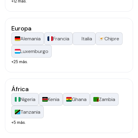
+12 más.
Europa
Alemania
Francia
Italia
Chipre
Luxemburgo
+25 más.
África
Nigeria
Kenia
Ghana
Zambia
Tanzania
+5 más.