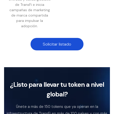
de TransFi e inicia
campañas de marketing
de marca compartida
para impulsar la
adopción.
Solicitar listado
¿Listo para llevar tu token a nivel
global?
Únete a más de 150 tokens que ya operan en la
infraestructura de TransFi en más de 100 países y con más