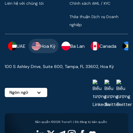
Liên hệ với chúng tôi
Chính sách AML / KYC
Thỏa thuận Dịch vụ Doanh
nghiệp
UAE
Hoa Kỳ
Ba Lan
Canada
100 S Ashley Drive, Suite 600, Tampa, FL 33602, Hoa Kỳ
Ngôn ngữ
Bản quyền ©2026 TransFi | Đã đăng ký bản quyền