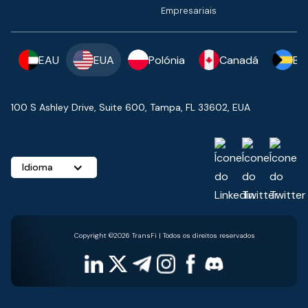
Empresariais
EAU
EUA
Polónia
Canadá
Ba
100 S Ashley Drive, Suite 600, Tampa, FL 33602, EUA
Idioma
Copyright ©2026 TransFi | Todos os direitos reservados