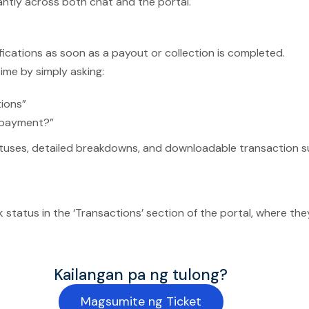
ntly across both chat and the portal.
ifications as soon as a payout or collection is completed.
ime by simply asking:
tions”
 payment?”
tatuses, detailed breakdowns, and downloadable transaction s
status in the ‘Transactions’ section of the portal, where they
Kailangan pa ng tulong?
Magsumite ng Ticket