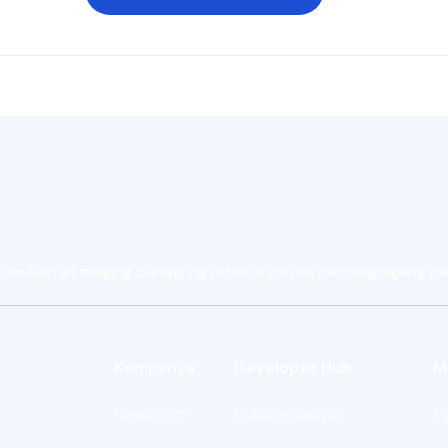
 Subukan at maging bahagi ng rebolusyon sa pandaigdigang 
Kompanya
Developer Hub
M
Newsroom
Dokumentasyon
M