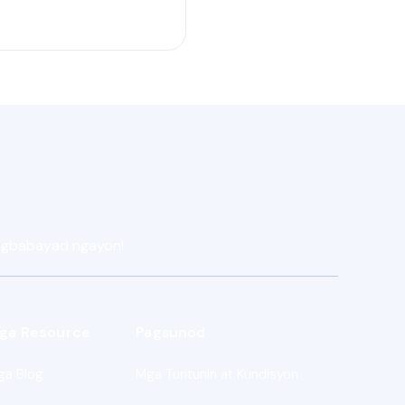
pagbabayad ngayon!
ga Resource
Pagsunod
ga Blog
Mga Tuntunin at Kundisyon