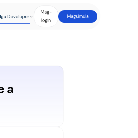
Mag-
ga Developer
Magsimula
login
e a