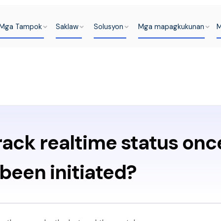
Mga Tampok
Saklaw
Solusyon
Mga mapagkukunan
M
rack realtime status onc
been initiated?