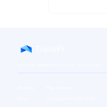
Global na Pagbabayad. Hatid sa Lokal na Antas —
Produkto
Mga Solusyon
BizPay
Mga Digital Bank, Wallet at EMI