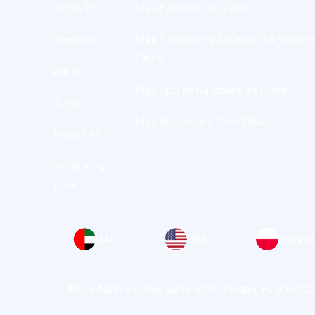
BizPay Pro
Mga Payment Gateway
Checkout
Mga Provider ng Solusyon sa Remitta
Payroll
Wallet
Mga App na Nakabase sa Dolyar
Ramp
Mga Negosyong Web3 Native
TransFi API
Listahan ng
Token
UAE
USA
Poland
100 S Ashley Drive, Suite 600, Tampa, FL 33602,