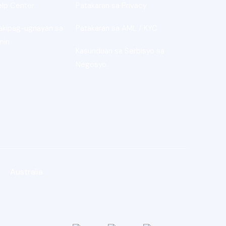
elp Center
Patakaran sa Privacy
akipag-ugnayan sa
Patakaran sa AML / KYC
min
Kasunduan sa Serbisyo sa
Negosyo
Australia