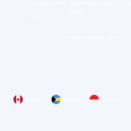
Tungkol sa Amin
API Reference at mga
H
Endpoint
nce, Sahod at
Mga Karera
M
Mga Suportadong Bansa
A
Mga Suportadong Token
Canada
Bahamas
Indonesia
 USA