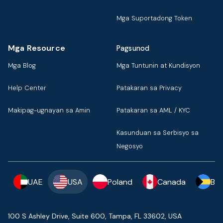
Mga Suportadong Token
Mga Resource
Pagsunod
Mga Blog
Mga Tuntunin at Kundisyon
Help Center
Patakaran sa Privacy
Makipag-ugnayan sa Amin
Patakaran sa AML / KYC
Kasunduan sa Serbisyo sa
Negosyo
UAE
USA
Poland
Canada
Ba
100 S Ashley Drive, Suite 600, Tampa, FL 33602, USA