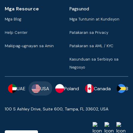
Mga Resource
Pagsunod
Mga Blog
Mga Tuntunin at Kundisyon
Help Center
Patakaran sa Privacy
Makipag-ugnayan sa Amin
Patakaran sa AML / KYC
Kasunduan sa Serbisyo sa
Negosyo
UAE
USA
Poland
Canada
Ba
100 S Ashley Drive, Suite 600, Tampa, FL 33602, USA