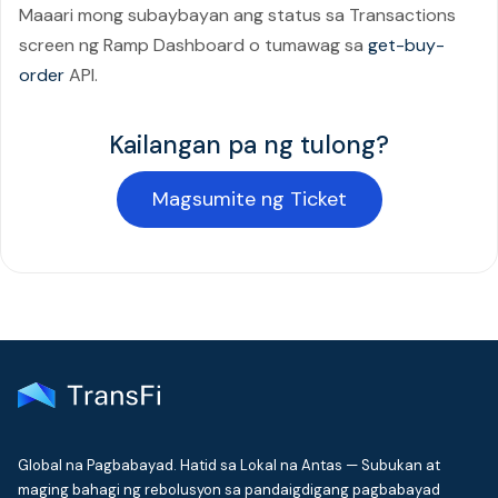
Maaari mong subaybayan ang status sa Transactions
screen ng Ramp Dashboard o tumawag sa
get-buy-
order
API.
Kailangan pa ng tulong?
Magsumite ng Ticket
Global na Pagbabayad. Hatid sa Lokal na Antas — Subukan at
maging bahagi ng rebolusyon sa pandaigdigang pagbabayad