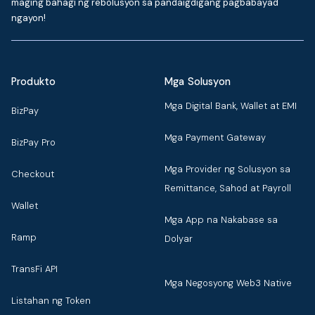
maging bahagi ng rebolusyon sa pandaigdigang pagbabayad
ngayon!
Produkto
Mga Solusyon
Mga Digital Bank, Wallet at EMI
BizPay
Mga Payment Gateway
BizPay Pro
Mga Provider ng Solusyon sa
Checkout
Remittance, Sahod at Payroll
Wallet
Mga App na Nakabase sa
Ramp
Dolyar
TransFi API
Mga Negosyong Web3 Native
Listahan ng Token