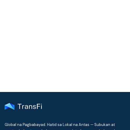
Demystifying Solana: What is Solana and How It
Works
Blog
July 24, 2024
SOLANA
Global na Pagbabayad. Hatid sa Lokal na Antas — Subukan at