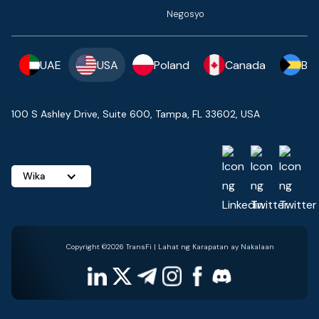
Negosyo
UAE
USA
Poland
Canada
Ba
100 S Ashley Drive, Suite 600, Tampa, FL 33602, USA
Wika
Copyright ©2026 TransFi | Lahat ng Karapatan ay Nakalaan